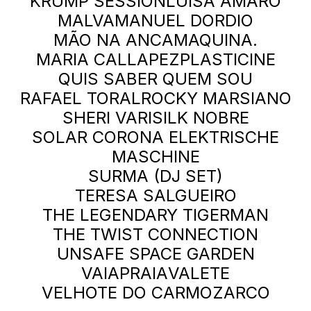
KRUMP SESSION
LUÍSA AMARO
MALVA
MANUEL DORDIO
MÃO NA ANCA
MAQUINA.
MARIA CALLAPEZ
PLASTICINE
QUIS SABER QUEM SOU
RAFAEL TORAL
ROCKY MARSIANO
SHERI VARI
SILK NOBRE
SOLAR CORONA ELEKTRISCHE
MASCHINE
SURMA (DJ SET)
TERESA SALGUEIRO
THE LEGENDARY TIGERMAN
THE TWIST CONNECTION
UNSAFE SPACE GARDEN
VAIAPRAIA
VALETE
VELHOTE DO CARMO
ZARCO