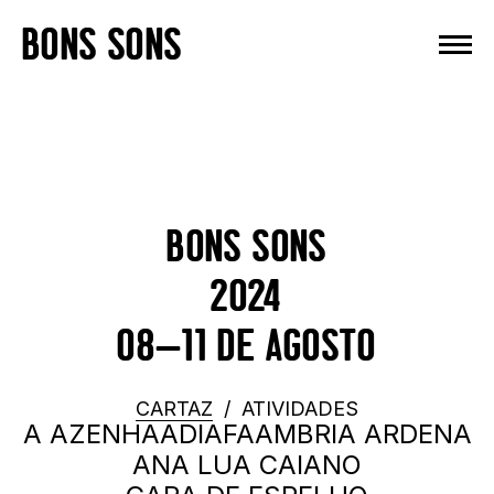
Skip
BONS SONS
to
content
BONS SONS
2024
08—11 DE AGOSTO
CARTAZ
/
ATIVIDADES
A AZENHA
ADIAFA
AMBRIA ARDENA
ANA LUA CAIANO