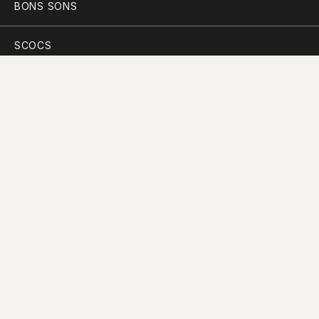
BONS SONS
SCOCS
CEM SOLDOS
MANIFESTO
PARTICIPAR
PLANO PARA A DIVERSIDADE
PERGUNTAS FREQUENTES
CONTACTOS