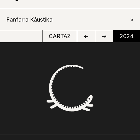
Fanfarra Káustika
CARTAZ
←
→
2024