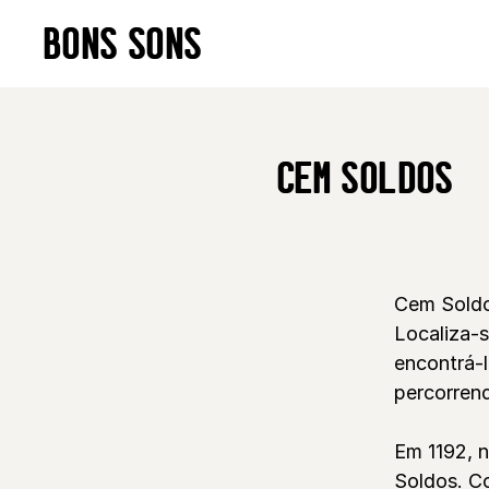
Skip
BONS SONS
to
content
CEM SOLDOS
Cem Soldo
Localiza-
encontrá-
percorren
Em 1192, n
Soldos. C