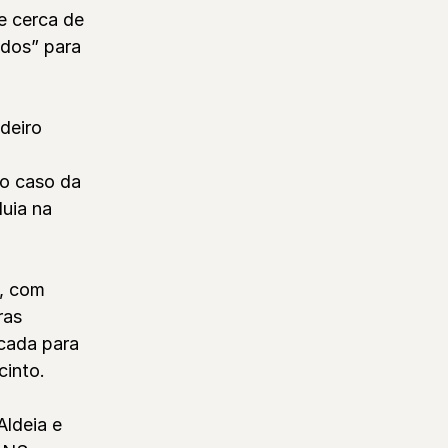
e cerca de
ldos” para
deiro
 o caso da
luia na
, com
ras
rcada para
cinto.
Aldeia e