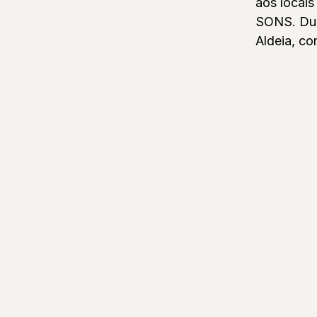
aos locai
SONS. Dura
Aldeia, co