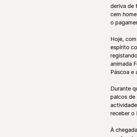
deriva de
cem homen
o pagamen
Hoje, com
espírito c
registando
animada Fe
Páscoa e 
Durante q
palcos de 
actividade
receber o 
À chegada,