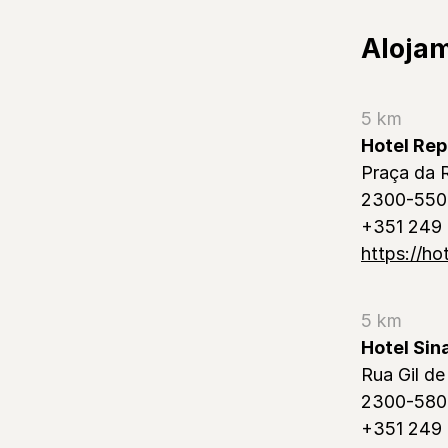
Alojam
5 km
Hotel Rep
Praça da 
2300-550
+351 249
https://ho
5 km
Hotel Si
Rua Gil de
2300-580
+351 249