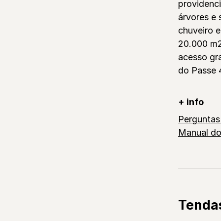
providenc
árvores e 
chuveiro e
20.000 m
acesso gra
do Passe 
+ info
Perguntas
Manual d
Tenda