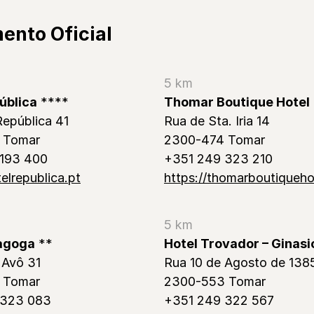
ento Oficial
5 km
ública
****
Thomar Boutique Hotel
República 41
Rua de Sta. Iria 14
 Tomar
2300-474 Tomar
 193 400
+351 249 323 210
telrepublica.pt
https://thomarboutiqueho
5 km
nagoga
**
Hotel Trovador – Ginasi
 Avô 31
Rua 10 de Agosto de 138
 Tomar
2300-553 Tomar
 323 083
+351 249 322 567