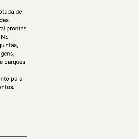
otada de
ades
ral prontas
BONS
uintas,
agens,
 e parques
ento para
entos.