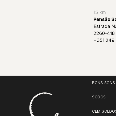
15 km
Pensão So
Estrada N
2260-418 
+351 249 
BONS SONS
SCOCS
CEM SOLDO