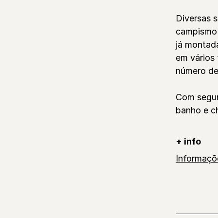
Diversas s
campismo 
já montada
em vários
número de
Com segur
banho e c
+ info
Informaçõ