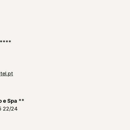
****
tel.pt
o e Spa
**
5 22/24