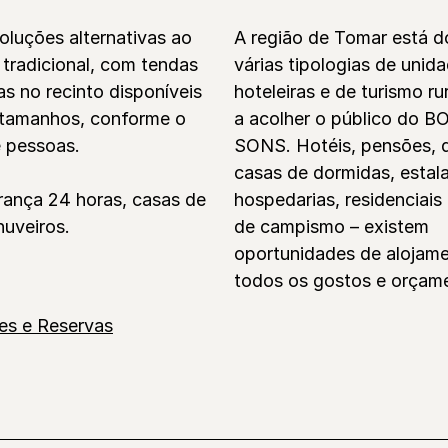
oluções alternativas ao
A região de Tomar está d
tradicional, com tendas
várias tipologias de unid
s no recinto disponíveis
hoteleiras e de turismo ru
 tamanhos, conforme o
a acolher o público do 
 pessoas.
SONS. Hotéis, pensões, q
casas de dormidas, estal
ança 24 horas, casas de
hospedarias, residenciais
huveiros.
de campismo – existem
oportunidades de alojam
todos os gostos e orçam
es e Reservas