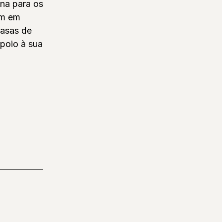
ona para os
am em
casas de
apoio à sua