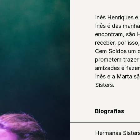
Inês Henriques e
Inês é das manhã
encontram, são H
receber, por iss
Cem Soldos um di
prometem trazer
amizades e fazem
Inês e a Marta s
Sisters.
Biografias
Hermanas Sister