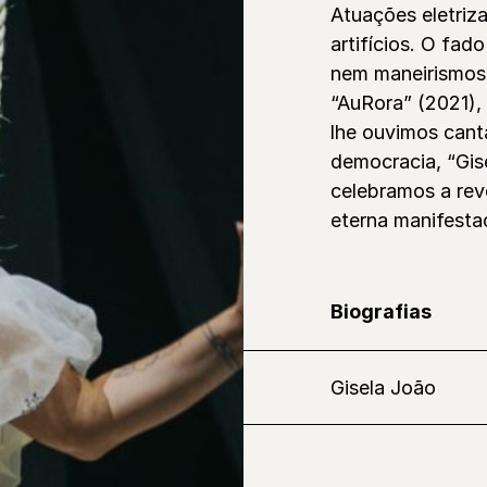
Atuações eletriz
artifícios. O fa
nem maneirismos.
“AuRora” (2021),
lhe ouvimos canta
democracia, “Gi
celebramos a rev
eterna manifestaç
Biografias
Gisela João