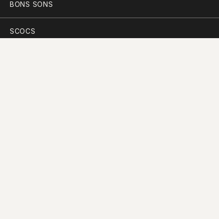
BONS SONS
SCOCS
CEM SOLDOS
MANIFESTO
PARTICIPAR
PLANO PARA A DIVERSIDADE
PERGUNTAS FREQUENTES
CONTACTOS