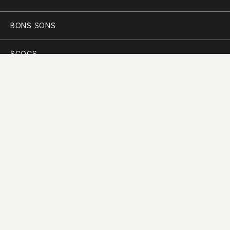
BONS SONS
SCOCS
CEM SOLDOS
MANIFESTO
PARTICIPAR
PLANO PARA A DIVERSIDADE
PERGUNTAS FREQUENTES
CONTACTOS