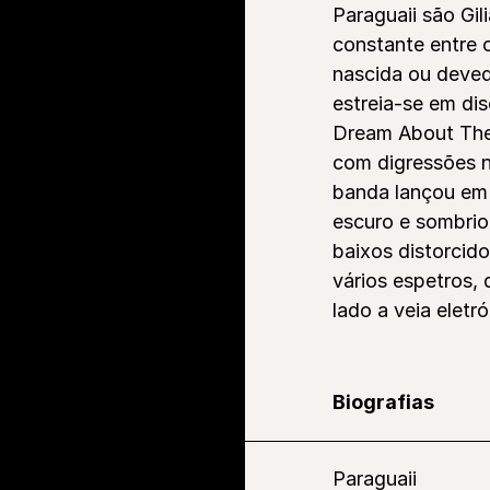
Paraguaii são Gi
constante entre 
nascida ou deved
estreia-se em di
Dream About The
com digressões n
banda lançou em 
escuro e sombrio 
baixos distorcid
vários espetros,
lado a veia eletró
Biografias
Paraguaii