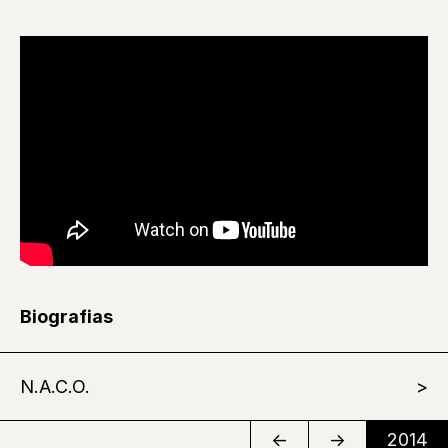
Biografias
N.A.C.O.
←
→
2014