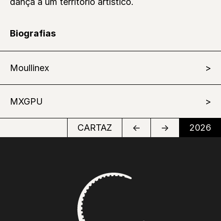
dança a um território artístico.
Biografias
Moullinex
MXGPU
CARTAZ
←
→
2026