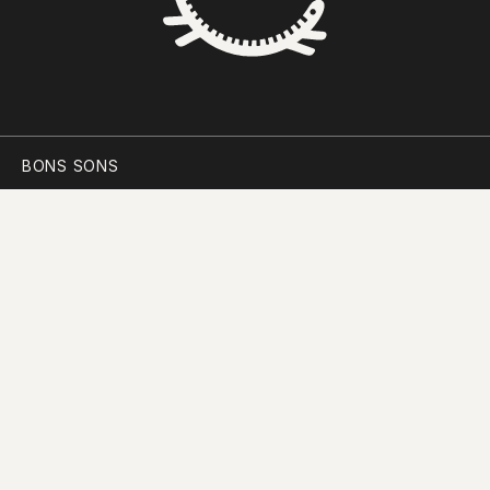
BONS SONS
SCOCS
CEM SOLDOS
MANIFESTO
PARTICIPAR
PLANO PARA A DIVERSIDADE