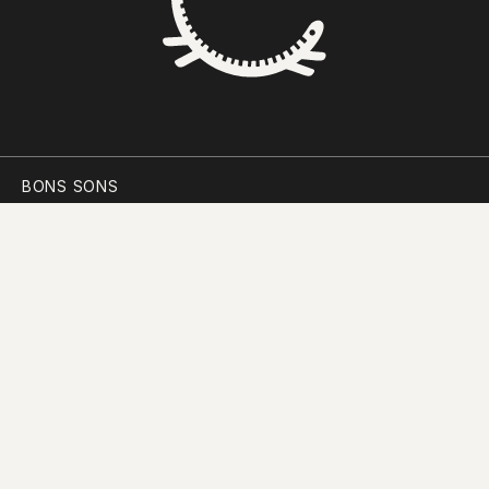
BONS SONS
SCOCS
CEM SOLDOS
MANIFESTO
PARTICIPAR
PLANO PARA A DIVERSIDADE