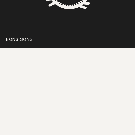
BONS SONS
SCOCS
CEM SOLDOS
MANIFESTO
PARTICIPAR
PLANO PARA A DIVERSIDADE