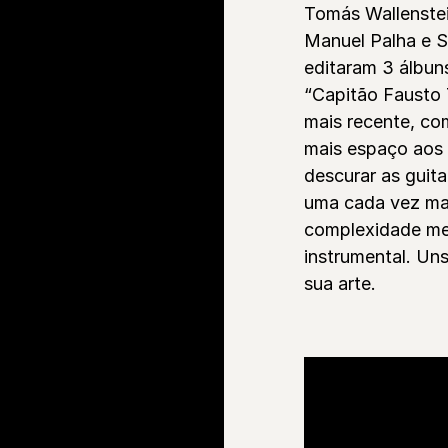
Tomás Wallenstei
Manuel Palha e S
editaram 3 álbuns
“Capitão Fausto 
mais recente, co
mais espaço aos 
descurar as guita
uma cada vez mai
complexidade mel
instrumental. U
sua arte.