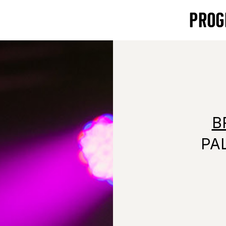
PROG
B
PA