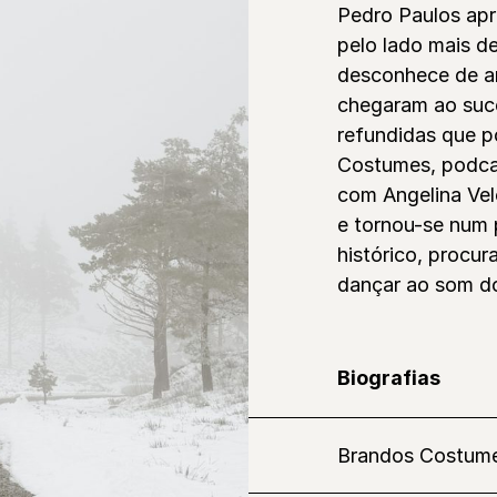
Pedro Paulos ap
pelo lado mais d
desconhece de ar
chegaram ao suce
refundidas que p
Costumes, podcas
com Angelina Vel
e tornou-se num 
histórico, procu
dançar ao som do
Biografias
Brandos Costum