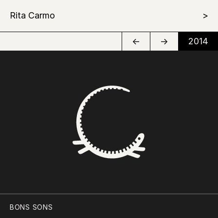
Rita Carmo
←
→
2014
BONS SONS