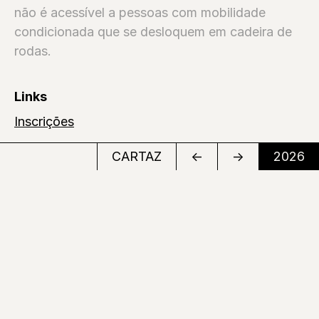
não é acessível a pessoas com mobilidade
condicionada que se desloquem em cadeira de
rodas.
Links
Inscrições
CARTAZ
←
→
2026
Biografias
BONS SONS
A Sul
SCOCS
CEM SOLDOS
MANIFESTO