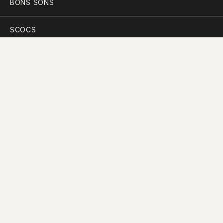
BONS SONS
SCOCS
CEM SOLDOS
MANIFESTO
PARTICIPAR
PLANO PARA A DIVERSIDADE
PERGUNTAS FREQUENTES
CONTACTOS
RECORDAR