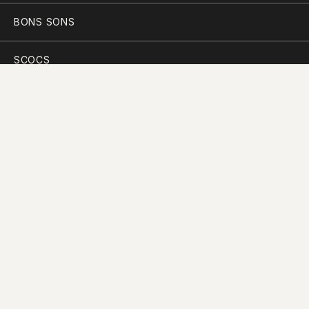
BONS SONS
SCOCS
CEM SOLDOS
MANIFESTO
PARTICIPAR
PLANO PARA A DIVERSIDADE
PERGUNTAS FREQUENTES
CONTACTOS