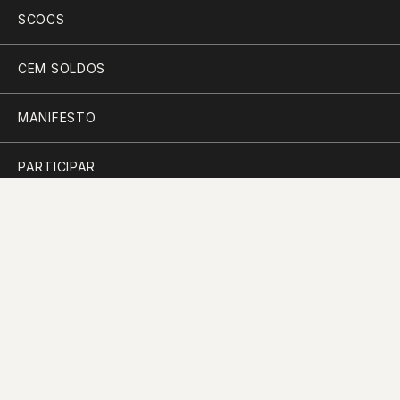
SCOCS
CEM SOLDOS
MANIFESTO
PARTICIPAR
PLANO PARA A DIVERSIDADE
PERGUNTAS FREQUENTES
CONTACTOS
RECORDAR