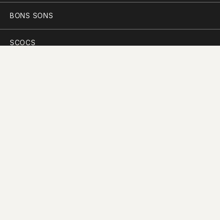
BONS SONS
SCOCS
CEM SOLDOS
MANIFESTO
PARTICIPAR
PLANO PARA A DIVERSIDADE
PERGUNTAS FREQUENTES
CONTACTOS