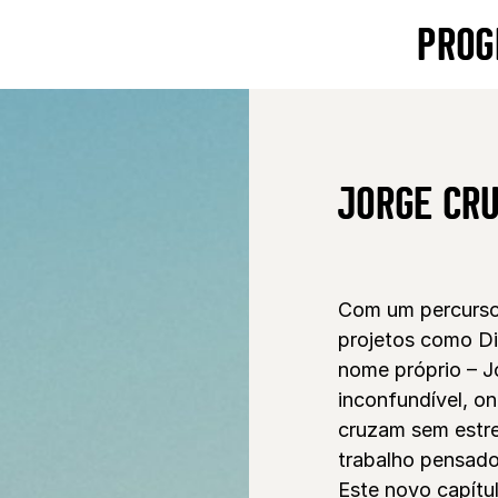
PROG
JORGE CR
Com um percurso 
projetos como Di
nome próprio – J
inconfundível, o
cruzam sem estr
trabalho pensad
Este novo capítu