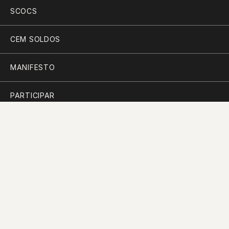
SCOCS
CEM SOLDOS
MANIFESTO
PARTICIPAR
PLANO PARA A DIVERSIDADE
PERGUNTAS FREQUENTES
CONTACTOS
RECORDAR