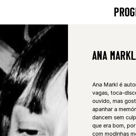
PROG
ANA MARK
Ana Markl é autor
vagas, toca-disc
ouvido, mas gosta
apanhar a memóri
dancem sem culp
que era bom, por 
com modinhas m